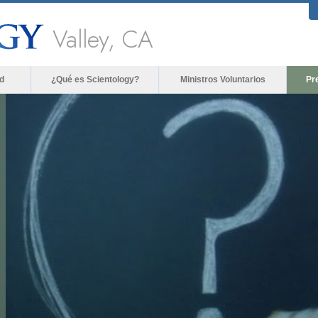
Valley, CA
d
¿Qué es Scientology?
Ministros Voluntarios
Pr