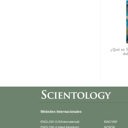
¿Qué es S
del
Websites Internacionales
ENGLISH (US/International)
MAGYAR
ENGLISH (United Kingdom)
NORSK