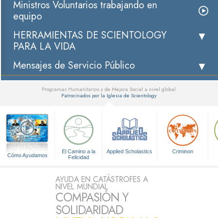
Ministros Voluntarios trabajando en
equipo
HERRAMIENTAS DE SCIENTOLOGY
PARA LA VIDA
Mensajes de Servicio Público
Programas Humanitarios y de Mejora Social a nivel global
Patrocinados por la Iglesia de Scientology
▼
El Camino a la
Applied Scholastics
Criminon
Cómo Ayudamos
Felicidad
AYUDA EN CATÁSTROFES A
NIVEL MUNDIAL
COMPASIÓN Y
SOLIDARIDAD