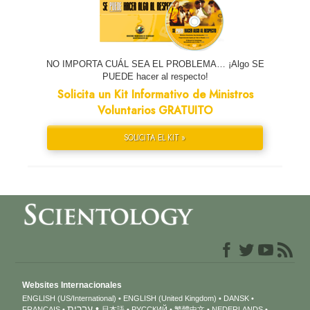
NO IMPORTA CUÁL SEA EL PROBLEMA… ¡Algo SE
PUEDE hacer al respecto!
Solicita un Kit Informativo de Ministros
Voluntarios GRATUITO
SOLICITA EL KIT »
Websites Internacionales
ENGLISH (US/International)
ENGLISH (United Kingdom)
DANSK
עברית
FRANÇAIS
日本語
РУССКИЙ
繁體中文
NEDERLANDS