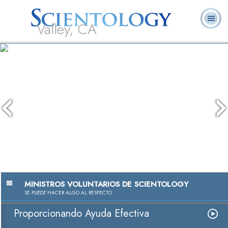
Valley, CA
Acerca de
L. Ronald
¿Qué es
Ministros
Preguntas
Libros
Nosotros
Hubbard
Scientology?
Voluntarios
Frecuentes
MINISTROS VOLUNTARIOS DE SCIENTOLOGY
SE
PUEDE
HACER ALGO AL RESPECTO
Proporcionando Ayuda Efectiva