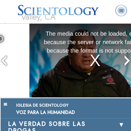
Valley, CA
Acerca de
L. Ronald
¿Qué es
Ministros
Preguntas
Libros
Nosotros
Hubbard
Scientology?
Voluntarios
Frecuentes
The media could not be loaded, either
because the server or network failed or
because the format is not supported.
Chairman, Mangere Maori Wardens
Association
Ver Video
IGLESIA DE SCIENTOLOGY
VOZ PARA LA HUMANIDAD
LA VERDAD SOBRE LAS
DROGAS