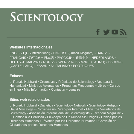
Websites Internacionales
ENGLISH (US/International)
ENGLISH (United Kingdom)
DANSK
עברית
FRANÇAIS
日本語
РУССКИЙ
繁體中文
NEDERLANDS
DEUTSCH
MAGYAR
NORSK
SVENSKA
ESPAÑOL (LATINO)
ESPAÑOL
(CASTELLANO)
ΕΛΛΗΝΙΚA
ITALIANO
PORTUGUÊS
Enlaces
L. Ronald Hubbard
Creencias y Prácticas de Scientology
Voz para la
Humanidad
Ministros Voluntarios
Preguntas Frecuentes
Libros
Cursos
en línea
Más Información
Contactar
Lugares
Sitios web relacionados
L. Ronald Hubbard
Dianética
Scientology Network
Scientology Religion
David Miscavige
Comienza un Curso por Internet
Ministros Voluntarios de
Scientology
Asociación Internacional de Scientologists
Freedom Magazine
El Camino a la Felicidad
En Apoyo de Un Mundo Sin Drogas
Unidos por los
Derechos Humanos
Jóvenes por los Derechos Humanos
Comisión de
Ciudadanos por los Derechos Humanos