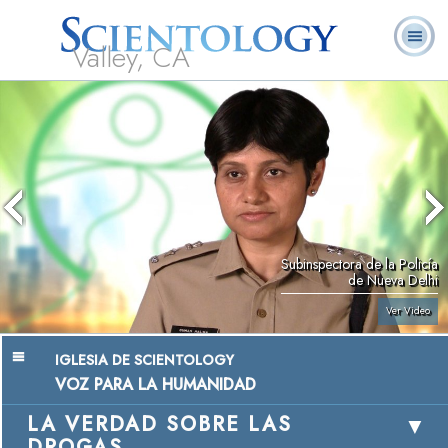
Valley, CA
Acerca de
L. Ronald
¿Qué es
Ministros
Preguntas
Libros
Nosotros
Hubbard
Scientology?
Voluntarios
Frecuentes
Subinspectora de la Policía
de Nueva Delhi
Ver Video
IGLESIA DE SCIENTOLOGY
VOZ PARA LA HUMANIDAD
LA VERDAD SOBRE LAS
DROGAS