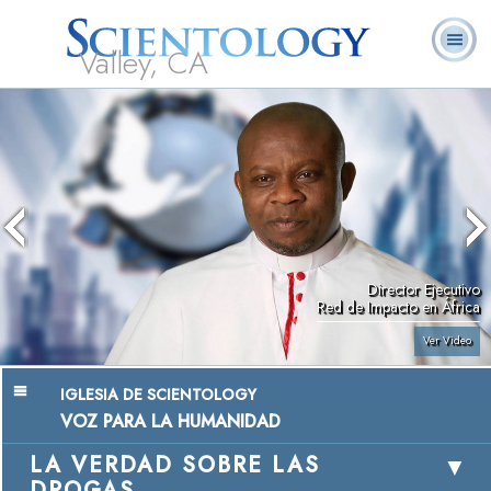
Valley, CA
Acerca de
L. Ronald
¿Qué es
Ministros
Preguntas
Libros
Nosotros
Hubbard
Scientology?
Voluntarios
Frecuentes
Director Ejecutivo
Red de Impacto en África
Ver Video
IGLESIA DE SCIENTOLOGY
VOZ PARA LA HUMANIDAD
LA VERDAD SOBRE LAS
DROGAS