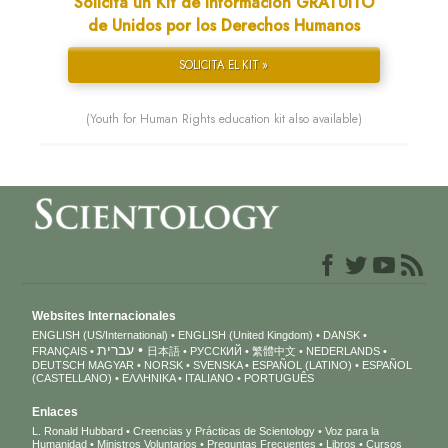
Solicita un Kit de Información GRATUITO
de Unidos por los Derechos Humanos
SOLICITA EL KIT »
(Youth for Human Rights education kit also available)
Websites Internacionales
ENGLISH (US/International)
ENGLISH (United Kingdom)
DANSK
עברית
FRANÇAIS
日本語
РУССКИЙ
繁體中文
NEDERLANDS
DEUTSCH
MAGYAR
NORSK
SVENSKA
ESPAÑOL (LATINO)
ESPAÑOL
(CASTELLANO)
ΕΛΛΗΝΙΚA
ITALIANO
PORTUGUÊS
Enlaces
L. Ronald Hubbard
Creencias y Prácticas de Scientology
Voz para la
Humanidad
Ministros Voluntarios
Preguntas Frecuentes
Libros
Cursos