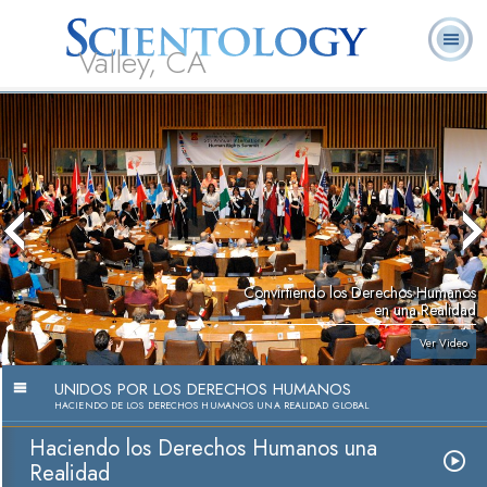
Valley, CA
Acerca de
L. Ronald
¿Qué es
Ministros
Preguntas
Libros
Nosotros
Hubbard
Scientology?
Voluntarios
Frecuentes
Convirtiendo los Derechos Humanos
en una Realidad
Ver Video
UNIDOS POR LOS DERECHOS HUMANOS
HACIENDO DE LOS DERECHOS HUMANOS UNA REALIDAD GLOBAL
Haciendo los Derechos Humanos una
Realidad