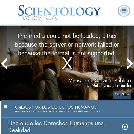
Valley, CA
Acerca de
L. Ronald
¿Qué es
Ministros
Preguntas
Libros
Nosotros
Hubbard
Scientology?
Voluntarios
Frecuentes
The media could not be loaded, either
because the server or network failed or
because the format is not supported.
Mensaje de Servicio Público
16. Matrimonio y la familia
Ver Video
UNIDOS POR LOS DERECHOS HUMANOS
HACIENDO DE LOS DERECHOS HUMANOS UNA REALIDAD GLOBAL
Haciendo los Derechos Humanos una
Realidad