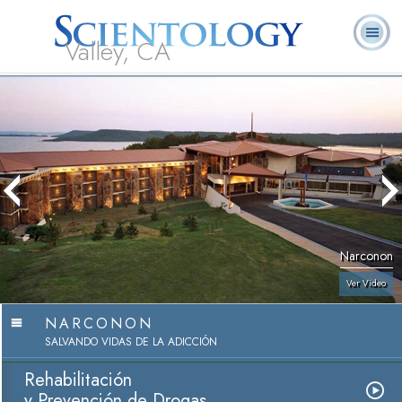
Valley, CA
Acerca de
L. Ronald
¿Qué es
Ministros
Preguntas
Libros
Nosotros
Hubbard
Scientology?
Voluntarios
Frecuentes
Narconon
Ver Video
NARCONON
SALVANDO VIDAS DE LA ADICCIÓN
Rehabilitación
y Prevención de Drogas