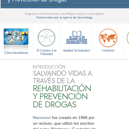
Programas Humanitarios y de Mejora Social a nivel global
Patrocinados por la Iglesia de Scientology
▼
El Camino a la
Applied Scholastics
Criminon
Cómo Ayudamos
Felicidad
INTRODUCCIÓN
SALVANDO VIDAS A
TRAVÉS DE LA
REHABILITACIÓN
Y PREVENCIÓN
DE DROGAS
Narconon
fue creado en 1966 por
un recluso, que utilizó los escritos