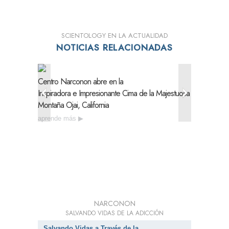
SCIENTOLOGY EN LA ACTUALIDAD
NOTICIAS RELACIONADAS
Centro Narconon abre en la
Narconon
Inspiradora e Impresionante
Cima de la Majestuosa
Necesida
Montaña Ojai, California
Drogas 
aprende más
aprende
NARCONON
SALVANDO VIDAS DE LA ADICCIÓN
Salvando Vidas a Través de la