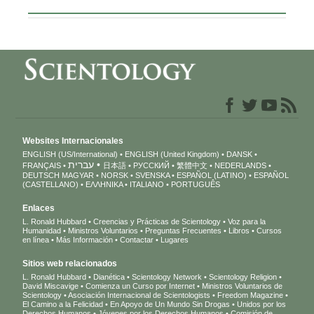
Websites Internacionales
ENGLISH (US/International)
ENGLISH (United Kingdom)
DANSK
עברית
FRANÇAIS
日本語
РУССКИЙ
繁體中文
NEDERLANDS
DEUTSCH
MAGYAR
NORSK
SVENSKA
ESPAÑOL (LATINO)
ESPAÑOL
(CASTELLANO)
ΕΛΛΗΝΙΚA
ITALIANO
PORTUGUÊS
Enlaces
L. Ronald Hubbard
Creencias y Prácticas de Scientology
Voz para la
Humanidad
Ministros Voluntarios
Preguntas Frecuentes
Libros
Cursos
en línea
Más Información
Contactar
Lugares
Sitios web relacionados
L. Ronald Hubbard
Dianética
Scientology Network
Scientology Religion
David Miscavige
Comienza un Curso por Internet
Ministros Voluntarios de
Scientology
Asociación Internacional de Scientologists
Freedom Magazine
El Camino a la Felicidad
En Apoyo de Un Mundo Sin Drogas
Unidos por los
Derechos Humanos
Jóvenes por los Derechos Humanos
Comisión de