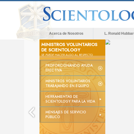
Acerca de Nosotros
L. Ronald Hubbar
MINISTROS VOLUNTARIOS
DE SCIENTOLOGY
SE
PUEDE
HACER ALGO AL RESPECTO
PROPORCIONANDO AYUDA
EFECTIVA
MINISTROS VOLUNTARIOS
TRABAJANDO EN EQUIPO
HERRAMIENTAS DE
SCIENTOLOGY PARA LA VIDA
MENSAJES DE SERVICIO
PÚBLICO