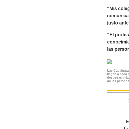
“Mis cole
comunicac
justo ante
“El profe
conocimien
las perso
Las Cabalgata
llegan a cada 
destrezas prác
de las persona
M
de