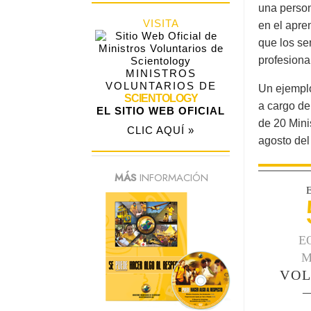
una person
VISITA
en el apre
que los se
profesiona
MINISTROS
VOLUNTARIOS DE
Un ejemplo
SCIENTOLOGY
a cargo de
EL SITIO WEB OFICIAL
de 20 Mini
CLIC AQUÍ »
agosto del
MÁS
INFORMACIÓN
E
M
VOL
—