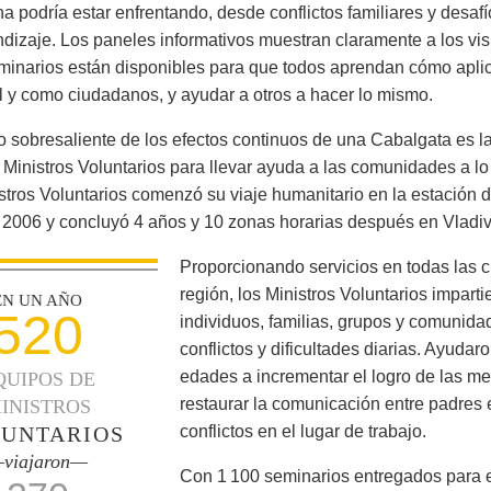
a podría estar enfrentando, desde conflictos familiares y desafío
ndizaje. Los paneles informativos muestran claramente a los vis
minarios están disponibles para que todos aprendan cómo aplic
l y como ciudadanos, y ayudar a otros a hacer lo mismo.
 sobresaliente de los efectos continuos de una Cabalgata es l
 Ministros Voluntarios para llevar ayuda a las comunidades a l
stros Voluntarios comenzó su viaje humanitario en la estación d
 2006 y concluyó 4 años y 10 zonas horarias después en Vladivo
Proporcionando servicios en todas las ci
región, los Ministros Voluntarios impart
EN UN AÑO
520
individuos, familias, grupos y comunida
conflictos y dificultades diarias. Ayuda
edades a incrementar el logro de las met
QUIPOS DE
restaurar la comunicación entre padres e
INISTROS
UNTARIOS
conflictos en el lugar de trabajo.
viajaron—
Con 1 100 seminarios entregados para el