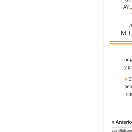
AY
M
org
y p
■
E
per
reg
« Anterio
Los Ministro