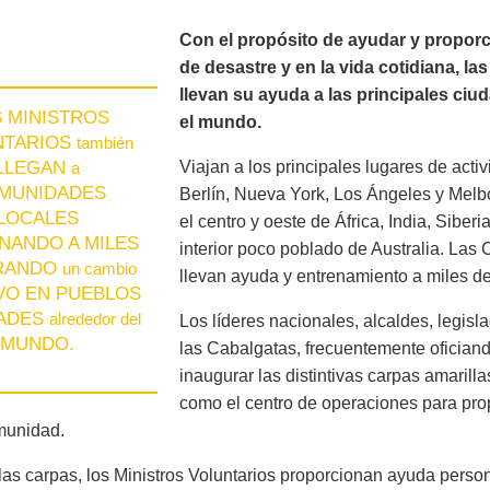
Con el propósito de ayudar y proporci
de desastre y en la vida cotidiana, la
llevan su ayuda a las principales c
 MINISTROS
el mundo.
NTARIOS
también
LLEGAN
Viajan a los principales lugares de acti
a
MUNIDADES
Berlín, Nueva York, Los Ángeles y Mel
LOCALES
el centro y oeste de África, India, Siberi
NANDO A MILES
interior poco poblado de Australia. Las 
RANDO
un cambio
llevan ayuda y entrenamiento a miles d
VO EN PUEBLOS
DADES
alrededor del
Los líderes nacionales, alcaldes, legisl
MUNDO.
las Cabalgatas, frecuentemente oficiand
inaugurar las distintivas carpas amarilla
como el centro de operaciones para pro
munidad.
las carpas, los Ministros Voluntarios proporcionan ayuda person