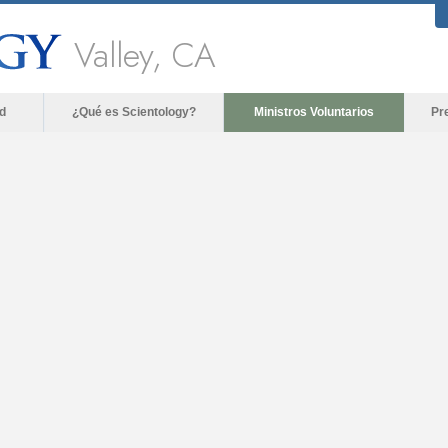
Valley, CA
d
¿Qué es Scientology?
Ministros Voluntarios
Pr
The media could not be loaded, either becaus
format is n