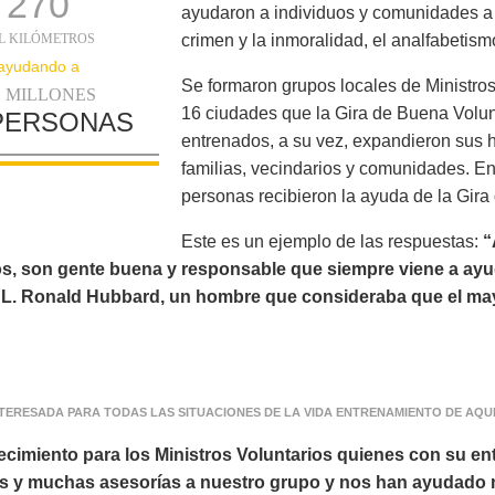
270
ayudaron a individuos y comunidades a 
L KILÓMETROS
crimen y la inmoralidad, el analfabetism
ayudando a
Se formaron grupos locales de Ministros
1 MILLONES
16 ciudades que la Gira de Buena Volunt
PERSONAS
entrenados, a su vez, expandieron sus 
familias, vecindarios y comunidades. E
personas recibieron la ayuda de la Gir
Este es un ejemplo de las respuestas:
“
os, son gente buena y responsable que siempre viene a ayu
o L. Ronald Hubbard, un hombre que consideraba que el mayo
TERESADA PARA TODAS LAS SITUACIONES DE LA VIDA ENTRENAMIENTO DE AQ
ecimiento para los Ministros Voluntarios quienes con su en
s y muchas asesorías a nuestro grupo y nos han ayudado 