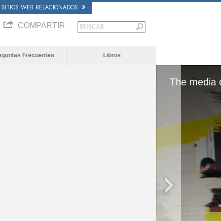
SITIOS WEB RELACIONADOS
COMPARTIR
eguntas Frecuentes
Libros
e the server or network failed or because the
ot supported.