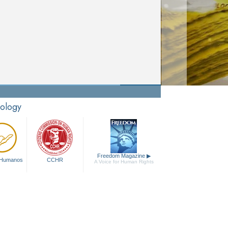
tology
Freedom Magazine
▶
 Humanos
CCHR
A Voice for Human Rights