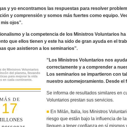
gas y yo encontramos las respuestas para resolver proble
ión y comprensión y somos más fuertes como equipo. Ve
 mis ojos”.
sionalismo y la competencia de los Ministros Voluntarios h
to que ellos tienen y este ha sido de gran ayuda en el trab
nas que asistieron a los seminarios”.
“Los Ministros Voluntarios nos ayu
correctamente y a comprender a nuest
s de Ministros Voluntarios
rincón del planeta, llevando
Los seminarios se impartieron con ta
ticas para mejorar la vida
s en cada continente.
nuestro automejoramiento. Desde el 
Se informa de resultados similares en c
MÁS DE
Voluntarios prestan sus servicios.
17
■
En Milán, Italia, los Ministros Volunt
riesgo que están bajo la influencia de l
ILLONES
lleguen a tener confianza en sí mismos 
 personas