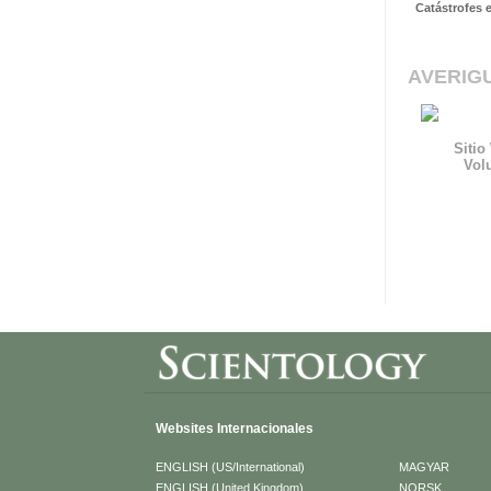
Catástrofes 
AVERIG
Sitio
Vol
Websites Internacionales
ENGLISH (US/International)
MAGYAR
ENGLISH (United Kingdom)
NORSK