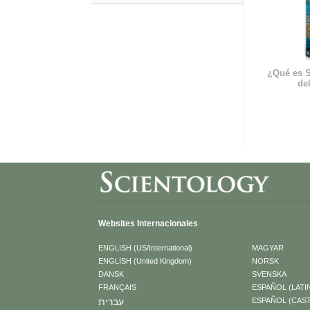
¿Qué es S
del
Websites Internacionales
ENGLISH (US/International)
MAGYAR
ENGLISH (United Kingdom)
NORSK
DANSK
SVENSKA
FRANÇAIS
ESPAÑOL (LATI
עברית
ESPAÑOL (CAS