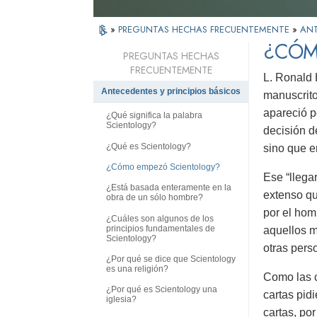
»
PREGUNTAS HECHAS FRECUENTEMENTE
»
ANT
¿CÓM
PREGUNTAS HECHAS
FRECUENTEMENTE
L. Ronald 
Antecedentes y principios básicos
manuscrito
apareció p
¿Qué significa la palabra
Scientology?
decisión d
¿Qué es Scientology?
sino que e
¿Cómo empezó Scientology?
Ese “llega
¿Está basada enteramente en la
extenso qu
obra de un sólo hombre?
por el hom
¿Cuáles son algunos de los
principios fundamentales de
aquellos m
Scientology?
otras pers
¿Por qué se dice que Scientology
es una religión?
Como las c
¿Por qué es Scientology una
cartas pid
iglesia?
cartas, po