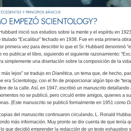
ECEDENTES Y PRINCIPIOS BÁSICOS
O EMPEZÓ SCIENTOLOGY?
Hubbard inició sus estudios sobre la mente y el espíritu en 192
 titulado “Excalibur” fechado en 1938. Fue en esta primera obra
or primera vez para describir lo que el Sr. Hubbard denominó “
e no publicar el libro, siguiendo el siguiente razonamiento: “Exc
ra simplemente una disertación sobre la composición de la vida”.
r más lejos” se tradujo en
Dianética,
un tema que, de hecho, pas
e era Scientology, con el fin de proporcionar algún tipo de “tera
bre de la calle. Así, en 1947, escribió un manuscrito detalland
omentos no se publicó, pero circuló entre amigos, quienes a su
onas. (Este manuscrito se publicó formalmente en 1951 como
Di
opias del manuscrito continuaron circulando, L. Ronald Hubba
iendo más información. Muy pronto se dio cuenta de que tenía q
r lo que decidió emprender la redacción de un texto exhaustivo s