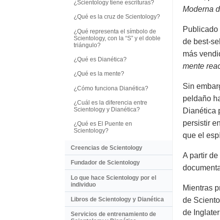
¿Scientology tiene escrituras?
Moderna de
¿Qué es la cruz de Scientology?
Publicado 
¿Qué representa el símbolo de
Scientology, con la “S” y el doble
de best-se
triángulo?
más vendid
¿Qué es Dianética?
mente reac
¿Qué es la mente?
Sin embarg
¿Cómo funciona Dianética?
peldaño ha
¿Cuál es la diferencia entre
Scientology y Dianética?
Dianética 
persistir 
¿Qué es El Puente en
Scientology?
que el esp
Creencias de Scientology
A partir d
Fundador de Scientology
documentan
Lo que hace Scientology por el
individuo
Mientras p
Libros de Scientology y Dianética
de Sciento
de Inglater
Servicios de entrenamiento de