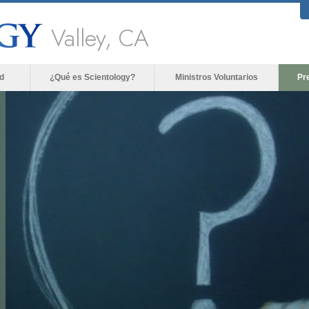
Valley, CA
d
¿Qué es Scientology?
Ministros Voluntarios
Pr