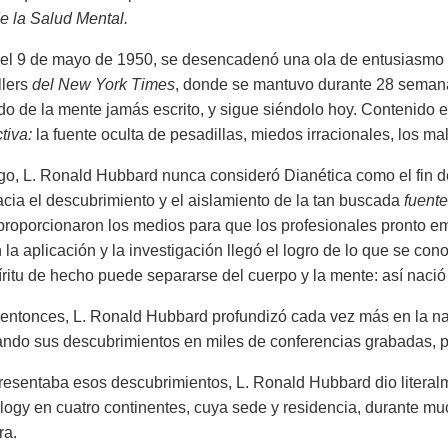
 la Salud Mental.
el 9 de mayo de 1950, se desencadenó una ola de entusiasmo po
llers
del New York Times
, donde se mantuvo durante 28 semanas
o de la mente jamás escrito, y sigue siéndolo hoy. Contenido en
tiva:
la fuente oculta de pesadillas, miedos irracionales, los ma
o, L. Ronald Hubbard nunca consideró Dianética como el fin de
cia el descubrimiento y el aislamiento de la tan buscada
fuente
proporcionaron los medios para que los profesionales pronto 
en la aplicación y la investigación llegó el logro de lo que se c
íritu de hecho puede separarse del cuerpo y la mente: así nació 
e entonces, L. Ronald Hubbard profundizó cada vez más en la na
do sus descubrimientos en miles de conferencias grabadas, pelí
resentaba esos descubrimientos, L. Ronald Hubbard dio literalm
logy en cuatro continentes, cuya sede y residencia, durante m
ra.