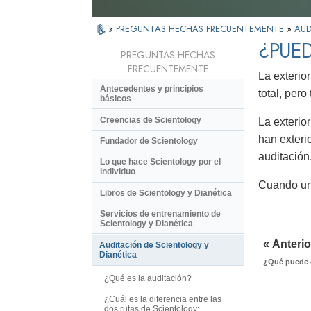
»
PREGUNTAS HECHAS FRECUENTEMENTE
»
AUD
¿PUED
PREGUNTAS HECHAS
FRECUENTEMENTE
La exterio
Antecedentes y principios
total, per
básicos
Creencias de Scientology
La exterio
han exteri
Fundador de Scientology
auditación
Lo que hace Scientology por el
individuo
Cuando una
Libros de Scientology y Dianética
Servicios de entrenamiento de
Scientology y Dianética
« Anterio
Auditación de Scientology y
Dianética
¿Qué puede c
¿Qué es la auditación?
¿Cuál es la diferencia entre las
dos rutas de Scientology: