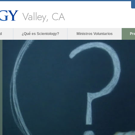
Valley, CA
d
¿Qué es Scientology?
Ministros Voluntarios
Pr