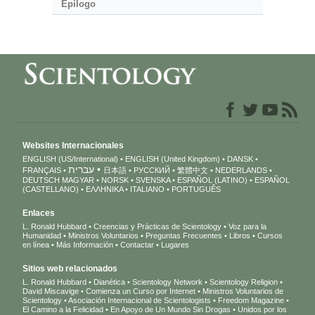
Epílogo
Websites Internacionales
ENGLISH (US/International)
ENGLISH (United Kingdom)
DANSK
עברית
FRANÇAIS
日本語
РУССКИЙ
繁體中文
NEDERLANDS
DEUTSCH
MAGYAR
NORSK
SVENSKA
ESPAÑOL (LATINO)
ESPAÑOL
(CASTELLANO)
ΕΛΛΗΝΙΚA
ITALIANO
PORTUGUÊS
Enlaces
L. Ronald Hubbard
Creencias y Prácticas de Scientology
Voz para la
Humanidad
Ministros Voluntarios
Preguntas Frecuentes
Libros
Cursos
en línea
Más Información
Contactar
Lugares
Sitios web relacionados
L. Ronald Hubbard
Dianética
Scientology Network
Scientology Religion
David Miscavige
Comienza un Curso por Internet
Ministros Voluntarios de
Scientology
Asociación Internacional de Scientologists
Freedom Magazine
El Camino a la Felicidad
En Apoyo de Un Mundo Sin Drogas
Unidos por los