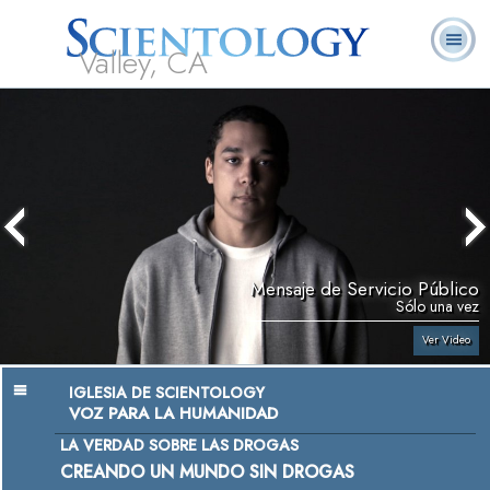
Valley, CA
Acerca de
L. Ronald
¿Qué es
Ministros
Preguntas
Libros
Nosotros
Hubbard
Scientology?
Voluntarios
Frecuentes
Mensaje de Servicio Público
Sólo una vez
Ver Video
IGLESIA DE SCIENTOLOGY
VOZ PARA LA HUMANIDAD
LA VERDAD SOBRE LAS DROGAS
CREANDO UN
MUNDO SIN DROGAS