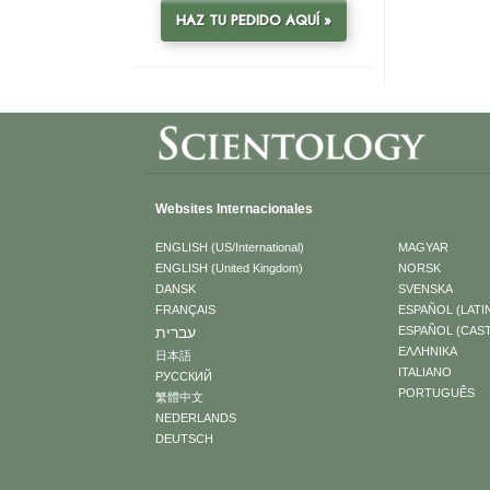
HAZ TU PEDIDO AQUÍ »
Websites Internacionales
ENGLISH (US/International)
MAGYAR
ENGLISH (United Kingdom)
NORSK
DANSK
SVENSKA
FRANÇAIS
ESPAÑOL (LATI
עברית
ESPAÑOL (CAS
ΕΛΛΗΝΙΚA
日本語
ITALIANO
РУССКИЙ
PORTUGUÊS
繁體中文
NEDERLANDS
DEUTSCH