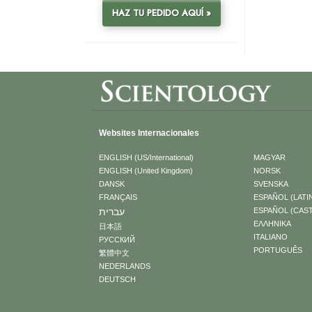
HAZ TU PEDIDO AQUÍ »
Websites Internacionales
ENGLISH (US/International)
MAGYAR
ENGLISH (United Kingdom)
NORSK
DANSK
SVENSKA
FRANÇAIS
ESPAÑOL (LATI
עברית
ESPAÑOL (CAS
ΕΛΛΗΝΙΚA
日本語
ITALIANO
РУССКИЙ
PORTUGUÊS
繁體中文
NEDERLANDS
DEUTSCH