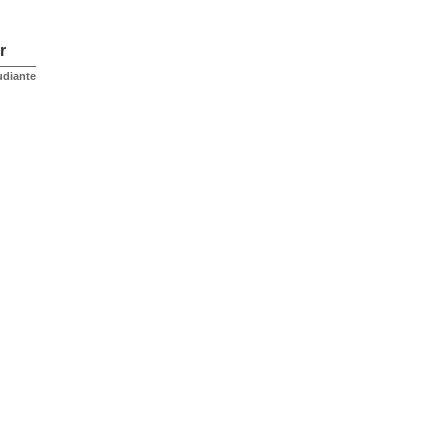
r
udiante