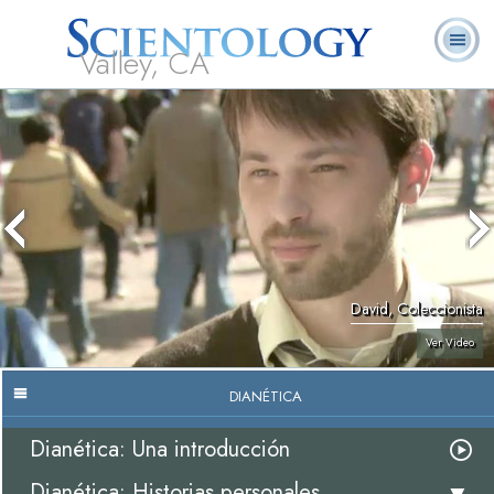
Valley, CA
Acerca de
L. Ronald
¿Qué es
Ministros
Preguntas
Libros
Nosotros
Hubbard
Scientology?
Voluntarios
Frecuentes
David, Coleccionista
Ver Video
DIANÉTICA
Dianética: Una introducción
Dianética: Historias personales