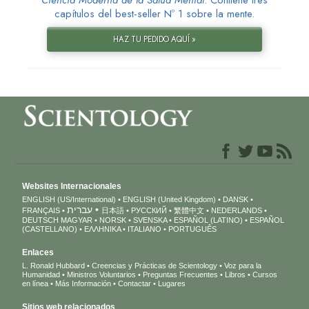
Ciencia Moderna de la Salud Mental
. Contiene tres
capítulos del best-seller Nº 1 sobre la mente.
HAZ TU PEDIDO AQUÍ »
Websites Internacionales
ENGLISH (US/International)
ENGLISH (United Kingdom)
DANSK
עברית
FRANÇAIS
日本語
РУССКИЙ
繁體中文
NEDERLANDS
DEUTSCH
MAGYAR
NORSK
SVENSKA
ESPAÑOL (LATINO)
ESPAÑOL
(CASTELLANO)
ΕΛΛΗΝΙΚA
ITALIANO
PORTUGUÊS
Enlaces
L. Ronald Hubbard
Creencias y Prácticas de Scientology
Voz para la
Humanidad
Ministros Voluntarios
Preguntas Frecuentes
Libros
Cursos
en línea
Más Información
Contactar
Lugares
Sitios web relacionados