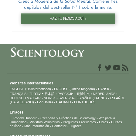
Ciencia Moderna de la Salud Mental
. Contiene tres
capítulos del best-seller Nº 1 sobre la mente.
HAZ TU PEDIDO AQUÍ »
Websites Internacionales
ENGLISH (US/International)
ENGLISH (United Kingdom)
DANSK
עברית
FRANÇAIS
日本語
РУССКИЙ
繁體中文
NEDERLANDS
DEUTSCH
MAGYAR
NORSK
SVENSKA
ESPAÑOL (LATINO)
ESPAÑOL
(CASTELLANO)
ΕΛΛΗΝΙΚA
ITALIANO
PORTUGUÊS
Enlaces
L. Ronald Hubbard
Creencias y Prácticas de Scientology
Voz para la
Humanidad
Ministros Voluntarios
Preguntas Frecuentes
Libros
Cursos
en línea
Más Información
Contactar
Lugares