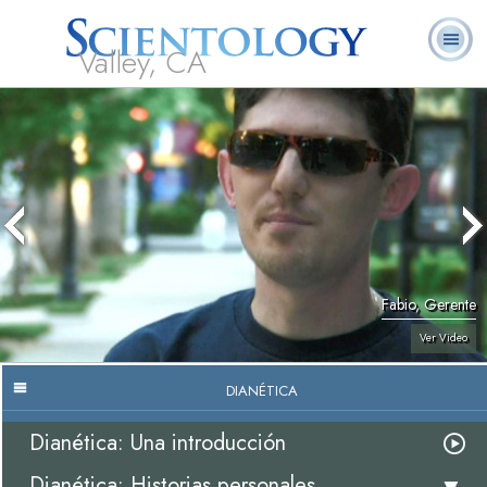
Valley, CA
Acerca de
L. Ronald
¿Qué es
Ministros
Preguntas
Libros
Nosotros
Hubbard
Scientology?
Voluntarios
Frecuentes
Fabio, Gerente
Ver Video
DIANÉTICA
Dianética: Una introducción
Dianética: Historias personales